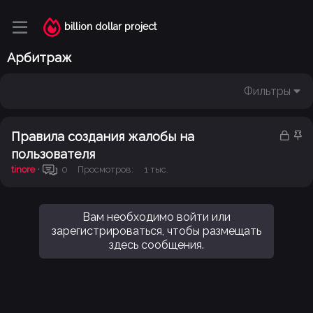
billion dollar project
Арбитраж
Фильтры
З
З
Правила создания жалобы на
а
а
пользователя
к
к
tinore
Просмотров
1 тыс.
0
р
р
ы
е
т
п
Вам необходимо войти или
о
л
зарегистрироваться, чтобы размещать
е
здесь сообщения.
н
о