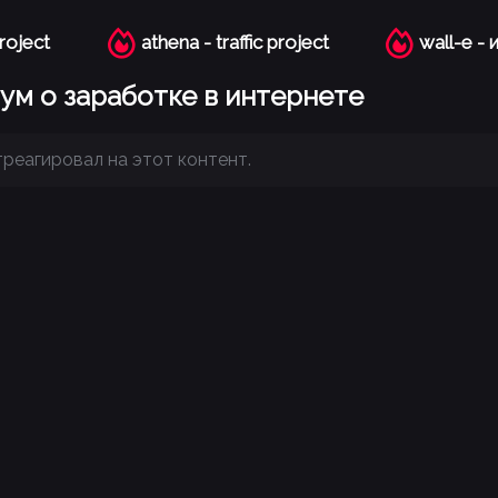
project
athena - traffic project
wall-e -
рум о заработке в интернете
треагировал на этот контент.