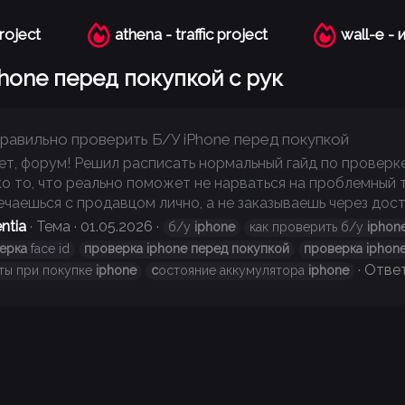
project
athena - traffic project
wall-e -
hone перед покупкой с рук
правильно проверить Б/У iPhone перед покупкой
ет, форум! Решил расписать нормальный гайд по проверке
ко то, что реально поможет не нарваться на проблемный т
чаешься с продавцом лично, а не заказываешь через доста
ntia
Тема
01.05.2026
б/у
iphone
как проверить б/у
iphon
ерка
face id
проверка
iphone
перед
покупкой
проверка
iphon
Ответ
ты при покупке
iphone
с
остояние аккумулятора
iphone