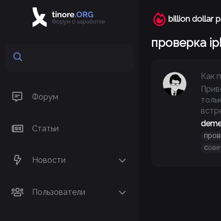
billion dollar 
проверка ip
Как 
Прив
Форум
толь
встре
deme
Статьи
пров
с
ове
Новости
Пользователи