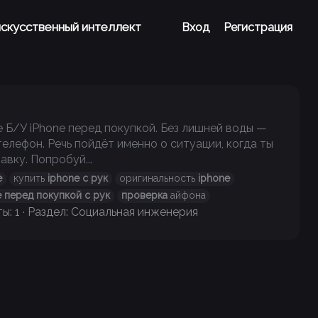
 искусственный интеллект
Вход
Регистрация
 Б/У iPhone перед покупкой. Без лишней воды —
елефон. Речь пойдёт именно о ситуации, когда ты
вку. Попробуй...
e
купить
iphone
с
рук
оригинальность
iphone
e
перед
покупкой
с
рук
проверка
айфона
ы: 1
Раздел:
Социальная инженерия