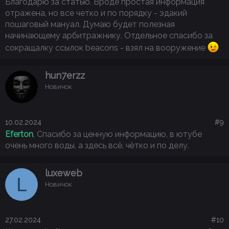
Благодарю за статью. Вроде простая информация
чудесную ссылку, на которую мне привлекать
отражена, но все четко и по порядку - эдакий
клиентов? - Подобрать
партнёрскую
пошаговый мануал. Думаю будет полезная
программу
, пройти регистрацию и получить
начинающему арбитражнику. Отдельное спасибо за
там свою персональную ссылку.
сокращалку ссылок beacons - взял на вооружение
Давайте выберем конкретное направление и
hun7erzz
будем уже более подробно разбирать его. Для
Новичок
новичка в этой области рекомендую взять
дейтинг
, так как работать тут можно
практически без вложений (а иногда вовсе без
10.02.2024
#9
вложений) и заработать свои первые
деньги
в
Eferton
, Спасибо за ценную информацию, в ютубе
максимально короткий срок. А по мимо всего
очень много воды, а здесь всё. чётко и по делу.
этого, ещё и базово разобраться с тем, что же
такое
арбитраж трафика
.
luxeweb
L
Новичок
Как я и писал ранее,
дейтинг
- это знакомства.
Ваша задача просто приводить трафик (людей)
на вашу партнерскую ссылку и получать
$
за
27.02.2024
#10