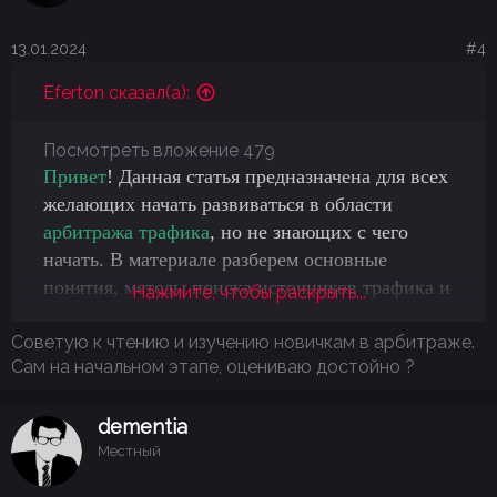
13.01.2024
#4
Eferton сказал(а):
Посмотреть вложение 479
Привет
! Данная статья предназначена для всех
желающих начать развиваться в области
арбитража трафика
, но не знающих с чего
начать. В материале разберем основные
понятия, методы поиска источников трафика и
Нажмите, чтобы раскрыть...
работа с ними. В качестве бонуса будут
Советую к чтению и изучению новичкам в арбитраже.
добавлены источники трафика, на которых вы
Сам на начальном этапе, оцениваю достойно ?
сможете заработать свои первые
$
.
dementia
Местный
Пользователь
, который перейдёт по ней и