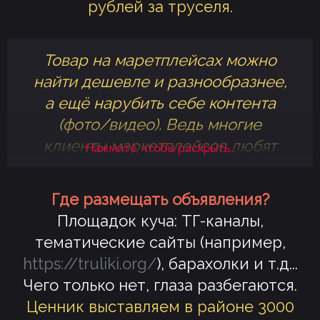
рублей за труселя.
товар они готовы платить
баснословные бабки,
что
Товар на маретплейсах можно
позволяет сделать неслабую
найти дешевле и разнообразнее,
накрутку и рубить кэш!
а ещё нарубить себе контента
(фото/видео). Ведь многие
клиенты маркетплейсов любят
Нажмите, чтобы раскрыть...
попозировать с товаром.
Смекаете?
Где размещать объявления?
Площадок куча: ТГ-каналы,
тематические сайты (например,
https://truliki.org/
), барахолки и т.д...
Чего только нет, глаза разбегаются.
Ценник выставляем в районе 3000