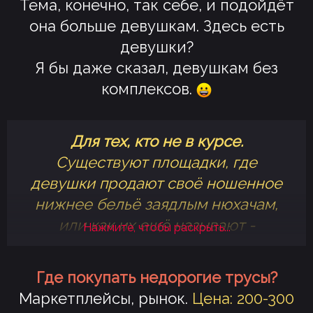
Тема, конечно, так себе, и подойдёт
она больше девушкам. Здесь есть
девушки?
Я бы даже сказал, девушкам без
комплексов.
Для тех, кто не в курсе.
Существуют площадки, где
девушки продают своё ношенное
нижнее бельё заядлым нюхачам,
или как их ещё называют -
Нажмите, чтобы раскрыть...
фетишисты. Если посидеть и
покопаться в интернете, то можно
Где покупать недорогие трусы?
обнаружить, что фетишистов куда
Маркетплейсы, рынок.
Цена: 200-300
больше, чем кажется. И за такой