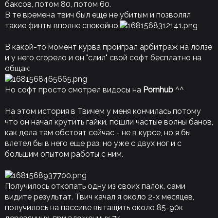
баксов, потом 80, потом 60.
В те времена твич был еще не убитым и позволял
такие финты вполне спокойно.
В какой-то момент курва проиграл арбитраж на лолзе
и у него сгорело и он "слил" свой софт бесплатно на
общак:
Но софт просто смотрел видосы на
Pornhub
^^
На этом история в Твичем у меня кончилась потому
что он начал крутить гайки, пошли частые волны банов,
как дела там обстоят сейчас - не в курсе, но я бы
влетел бы в него еще раз, но уже с двух ног и с
большим опытом работы с ним.
Получилось откопать одну из своих палок, сами
видите результат. Твич качал я около 2-х месяцев,
получилось на пассиве вытащить около 85-90к