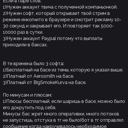
Если в паре слов:
1)Нужен аккаунт твича с полученной компаньонкой.
2)Нужен софт, который открывает твой стрим в
режиме инкогнито в браузере и смотрит рекламу 10-
30 секунд и закрывает его. И повторяет так 5000-
10000 раз в сутки.
3)Нужен аккаунт Paypal потому что выплаты
приходили в баксах.
В те времена было 3 софта:
1)Бесплатный на басе из темы, которую я указал выше.
2)Платный от Aerosmith на басе.
3)Платный от BigSmokeKurva на басе.
По минусам и плюсам:
1)Плюсы: бесплатный, если шаришь в басе, можно было
его докрутить под себя.
Минусы: бас жрет много оперативки, много потоков
не запустишь, отстука в тг не было(бот в тг отправлял
сообщение когда накручивалось необходимое