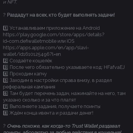
и NFT.
?
Раздадут на всех, кто будет выполнять задачи!
1️⃣ Устанавливаем приложение на Android
https://play.google.com/store/apps/details?
id=com.defiwalletmobile
или iOS
https://apps.apple.com/en/app/slavi-
wallet/id1610125496?l=en
2️⃣ Создаёте кошелёк
3️⃣ После чего обязательно указываете код: HFafvaEJ
4️⃣ Проходим капчу
5️⃣ Заходим в настройки справа внизу, в раздел
реферальная кампания
6️⃣ Там будет перечень задач, нажимайте на него, там
указано сколько и за что платят
7️⃣ Выполняете задания, получаете поинты
8️⃣ Ждём конца ивента и раздачи денег!
?
Очень похоже, как когда-то Trust Wallet раздавал
поинты, абсолютно за любые действия в кошельке!