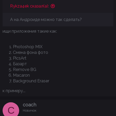
Rykza4ek сказал(а):
А на Андроиде можно так сделать?
ищи приложения такие как:
Photoshop MIX
Смена фона фото
PicsArt
Базарт
Remove BG
Macaron
Background Eraser
к примеру...
coach
C
Новичок