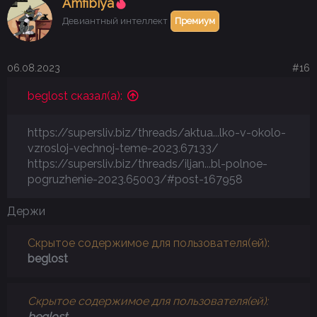
Аmfibiya
Девиантный интеллект
Премиум
06.08.2023
#16
beglost сказал(а):
https://supersliv.biz/threads/aktua...lko-v-okolo-
vzrosloj-vechnoj-teme-2023.67133/
https://supersliv.biz/threads/iljan...bl-polnoe-
pogruzhenie-2023.65003/#post-167958
Держи
Скрытое содержимое для пользователя(ей):
beglost
Скрытое содержимое для пользователя(ей):
beglost