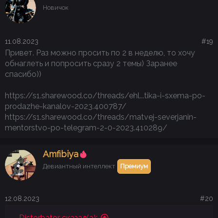
Новичок
11.08.2023
#19
Привет. Раз можно просить по 2 в неделю, то хочу
обнаглеть и попросить сразу 2 темы) Заранее
спасибо))
https://s1.sharewood.co/threads/ehl...tika-i-sxema-po-
prodazhe-kanalov-2023.400787/
https://s1.sharewood.co/threads/matvej-severjanin-
mentorstvo-po-telegram-2-0-2023.410289/
Аmfibiya
Девиантный интеллект
Премиум
12.08.2023
#20
Distorbator сказал(а):