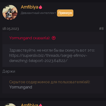
Аmfibiya
Девиантный интеллект
Премиум
18.05.2023
#8
Yormungand сказал(а):
Здравствуйте, не могли бы вы скинуть вот это:
https://supersliv.biz/threads/sergej-efimov-
denezhnyj-teleport-2023.64822/
Держи
Скрытое содержимое для пользователя(ей):
Yormungand
Аmfibiya