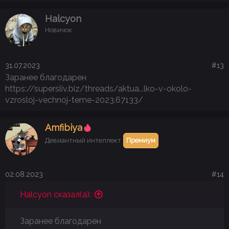
Halcyon
Новичок
31.07.2023
#13
Заранее благодарен
https://supersliv.biz/threads/aktua...lko-v-okolo-
vzrosloj-vechnoj-teme-2023.67133/
Аmfibiya
Девиантный интеллект
Премиум
02.08.2023
#14
Halcyon сказал(а):
Заранее благодарен