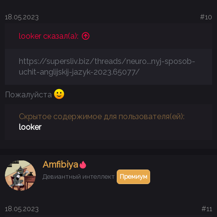
18.05.2023
#10
looker сказал(а):
https://supersliv.biz/threads/neuro...nyj-sposob-
uchit-anglijskij-jazyk-2023.65077/
Пожалуйста
Скрытое содержимое для пользователя(ей):
looker
Аmfibiya
Девиантный интеллект
Премиум
18.05.2023
#11