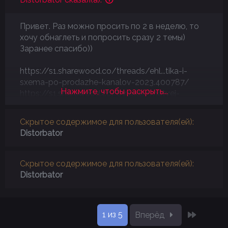
Привет. Раз можно просить по 2 в неделю, то
хочу обнаглеть и попросить сразу 2 темы)
Заранее спасибо))
https://s1.sharewood.co/threads/ehl...tika-i-
sxema-po-prodazhe-kanalov-2023.400787/
Нажмите, чтобы раскрыть...
https://s1.sharewood.co/threads/matvej-
severjanin-mentorstvo-po-telegram-2-0-
2023.410289/
Скрытое содержимое для пользователя(ей):
Distorbator
Скрытое содержимое для пользователя(ей):
Distorbator
Послед
1 из 5
Вперёд