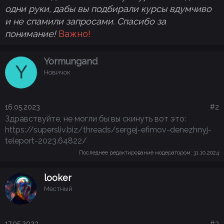
одни руки, дабы вы подбирали курсы вдумчиво
и не спамили запросами. Спасибо за
понимание!
Важно!
Yormungand
Y
Новичок
16.05.2023
#2
Здравствуйте, не могли бы вы скинуть вот это:
https://supersliv.biz/threads/sergej-efimov-denezhnyj-
teleport-2023.64822/
Последнее редактирование модератором:
31.10.2024
looker
Местный
17.05.2023
#3