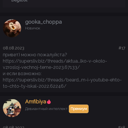
gooka_choppa
Новичок
08.08.2023
#17
привет) можно пожалуйста?
https://supersliv.biz/threads/aktua...lko-v-okolo-
vzrosloj-vechnoj-teme-2023.67133/
и если возможно:
https://supersliv.biz/threads/beard...m-i-youtube-ehto-
to-chto-ty-iskal-2022.62246/
Аmfibiya
Девиантный интеллект
Премиум
08.08.2023
#18