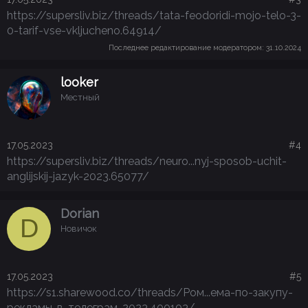
https://supersliv.biz/threads/tata-feodoridi-mojo-telo-3-
0-tarif-vse-vkljucheno.64914/
Последнее редактирование модератором:
31.10.2024
looker
Местный
17.05.2023
#4
https://supersliv.biz/threads/neuro...nyj-sposob-uchit-
anglijskij-jazyk-2023.65077/
Dorian
D
Новичок
17.05.2023
#5
https://s1.sharewood.co/threads/Ром...ема-по-закупу-
рекламы-в-телеграм-2023.400103/