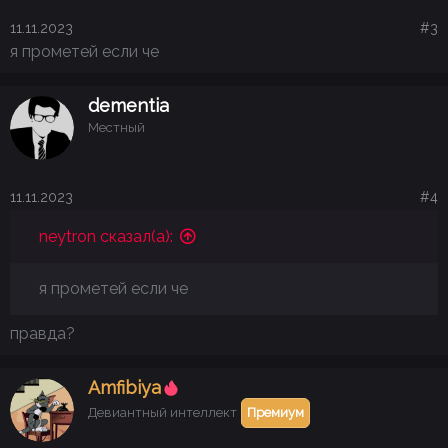
11.11.2023
#3
я прометей если че
dementia
Местный
11.11.2023
#4
neytron сказал(а):
я прометей если че
правда?
Аmfibiya
Девиантный интеллект
Премиум