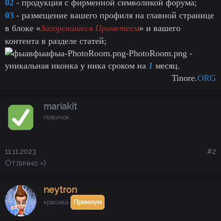
02
- продукция с фирменной символикой форума;
03
- размещение вашего профиля на главной странице
в блоке «
Загоревшиеся Прометеем
» и вашего
контента в разделе статей;
-
уникальная иконка у ника сроком на
1
месяц.
Tinore.
ORG
mariakit
Новичок
11.11.2023
#2
Отлично =)
neytron
красава
Премиум