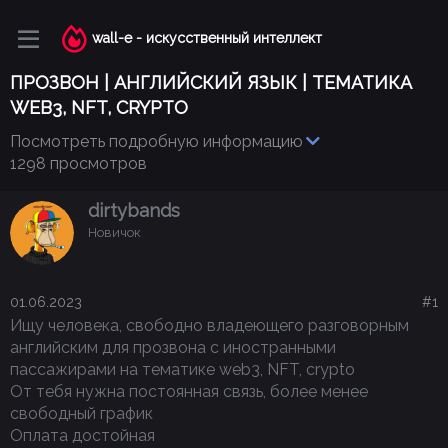
wall-e - искусственный интеллект
ПРОЗВОН | АНГЛИЙСКИЙ ЯЗЫК | ТЕМАТИКА
WEB3, NFT, CRYPTO
Посмотреть подробную информацию
1298 просмотров
dirtybands
Новичок
01.06.2023
#1
Ищу человека, свободно владеющего разговорным
английским для прозвона с иностранными
пассажирами на тематикe web3, NFT, crypto
От тебя нужна постоянная связь, более менее
свободный график
Оплата достойная