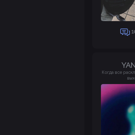
1
YA
Когда все раскл
вых