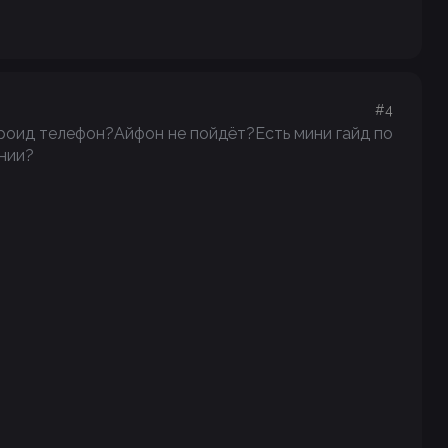
#4
роид телефон?Айфон не пойдёт?Есть мини гайд по
нии?