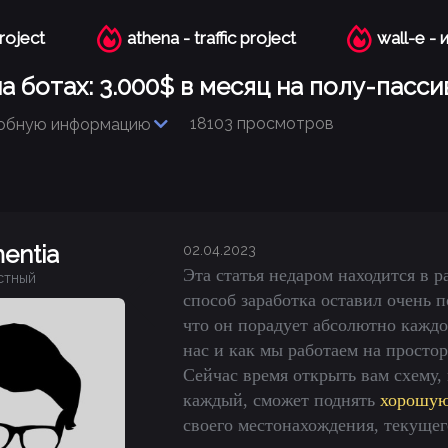
project
athena - traffic project
wall-e -
а ботах: 3.000$ в месяц на полу-пасси
18103 просмотров
обную информацию
entia
02.04.2023
Эта статья недаром находится в ра
стный
способ заработка оставил очень 
что он порадует абсолютно каждог
нас и как мы работаем на простора
Сейчас время открыть вам схему,
каждый, сможет поднять
хорошую
своего местонахождения, текущег