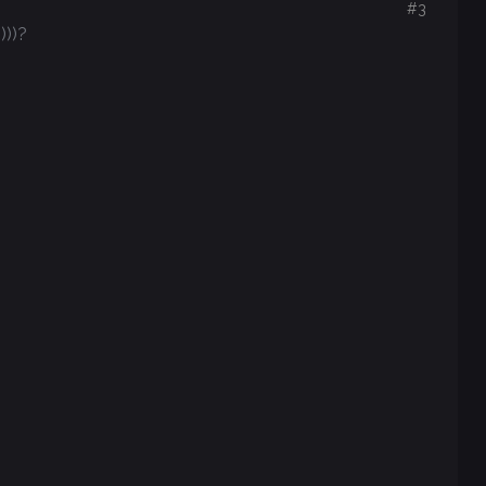
#3
))?