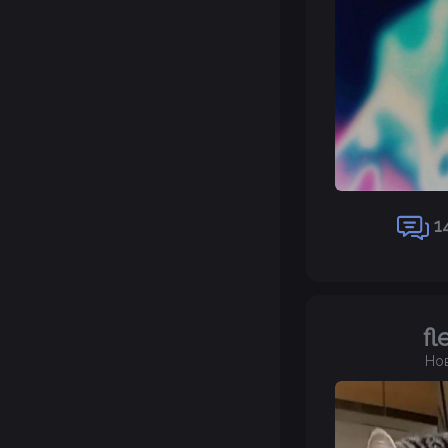
1
fl
Но