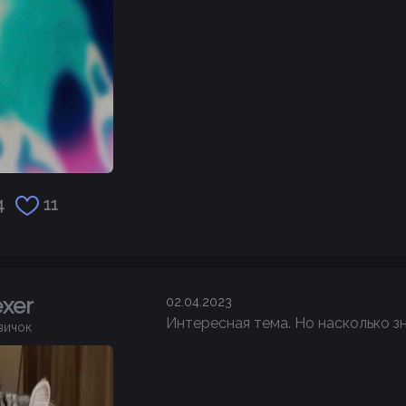
4
11
exer
02.04.2023
Интересная тема. Но насколько зн
вичок