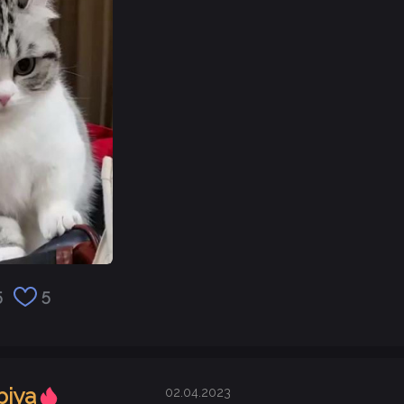
5
5
biya
02.04.2023