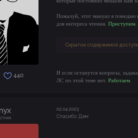
которые постоянно мешали нам з
Пожалуй, этот мануал я поведаю 
для интереса чтения.
Приступим
.
Скрытое содержимое доступн
И если останутся вопросы, задава
440
ЛС по этой теме нет.
Работаем
.
nyx
02.04.2023
Спасибо Дем
стник