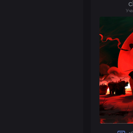
c
Уча