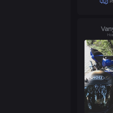
1
Van
Но