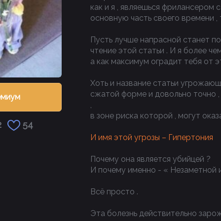
как и я , являешься фрилансером 
основную часть своего времени , 
Пусть лучше напрасной станет по 
чтение этой статьи . И я более че
а как максимум оградит тебя от эт
Хоть и название статьи угрожающе
сжатой форме и довольно точно ,
емиум
,
в зоне риска которой , могут ока
2
54
И имя этой угрозы – Гипертония
Почему она является убийцей ?
И почему именно - « Незаметной и
Всё просто .
Эта болезнь действительно заро