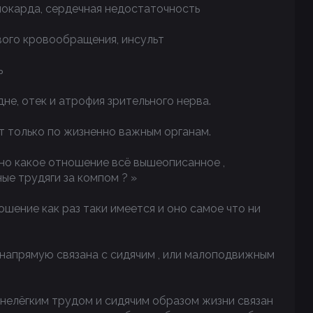
иокарда, сердечная недостаточность
вого кровообращения, инсульт
ь
дне, отек и атрофия зрительного нерва.
ет только по жизненно важным органам.
 но какое отношение всё вышеописанное ,
ные трудяги за компом ? »
ношение как раз таки имеется и оно самое что ни
ь напрямую связана с сидячим , или малоподвижным
м нелёгким трудом и сидячим образом жизни связан