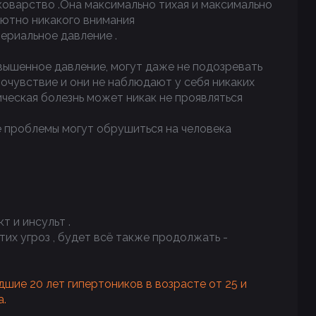
 коварство .Она максимально тихая и максимально
лютно никакого внимания
териальное давление .
ышенное давление, могут даже не подозревать
мочувствие и они не наблюдают у себя никаких
ческая болезнь может никак не проявляться
 проблемы могут обрушиться на человека
т и инсульт .
тих угроз , будет всё также продолжать -
дшие 20 лет гипертоников в возрасте от 25 и
а.