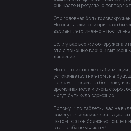
они часто и регулярно повторяютс
Это головная боль, головокружен
Но опять таки , эти признаки быва
вариант , это именно – постоянн
Если у вас всё же обнаружена эта
это с помощью врача и выписанны
давление
Но не стоит после стабилизации д
успокаиваться на этом , и в буду
Поверьте , если эта болезнь у ва
временная мера и очень скоро , б
могут быть куда серьёзнее
Потому , что таблетки вас не выл
помогут стабилизировать давление
потом , с этой болезнью , сидеть
это – себя не уважать !