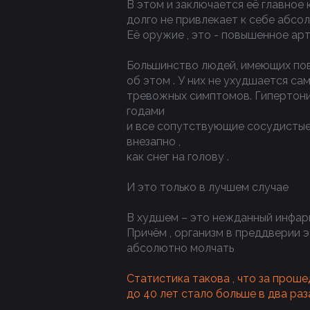
В этом и заключается её главное
долго не привлекает к себе абсо
Её оружие , это - повышенное ар
Большинство людей, имеющих пов
об этом . У них не ухудшается са
тревожных симптомов. Гипертони
годами
и все сопутствующие сосудистые
внезапно ,
как снег на голову .
И это только в лучшем случае
В худшем – это нежданный инфарк
Причём , организм в преддверии э
абсолютно молчать
Статистика такова , что за проше
до 40 лет стало больше в два раз