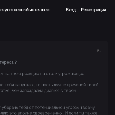
 искусственный интеллект
Вход
Регистрация
#1
тереса ?
твет на твою реакцию на столь угрожающее
но тебя напугало , то пусть лучше причиной твоей
атья , чем запоздалый диагноз в твоей
чу уберечь тебя от потенциальной угрозы твоему
елаю это вполне своевременно . И если ты также