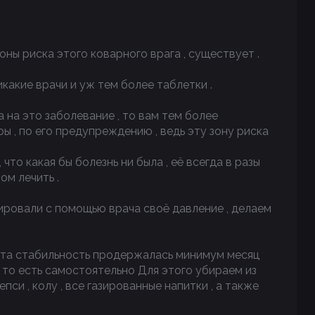
зоны риска этого коварного врага , существует .
икакие врачи и уж тем более таблетки .
а на это заболевание , то вам тем более
ы , по его предупреждению , ведь эту зону риска
 что какая бы болезнь ни была , её всегда в разы
ом лечить .
зировали с помощью врача своё давление , делаем
 эта стабильность продержалась минимум месяц
, то есть самостоятельно Для этого убираем из
епси , колу , все газированные напитки , а также