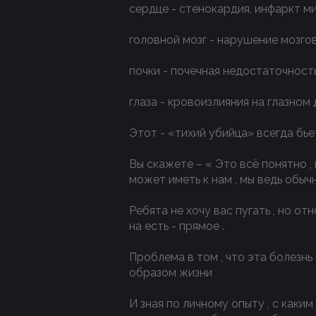
сердце - стенокардия, инфаркт м
головной мозг - нарушение мозго
почки - почечная недостаточност
глаза - кровоизлияния на глазном 
Этот - «тихий убийца» всегда бь
Вы скажете – « Это всё понятно ,
может иметь к нам , мы ведь обыч
Ребята не хочу вас пугать , но от
на есть - прямое .
Проблема в том , что эта болезн
образом жизни
И зная по личному опыту , с каки