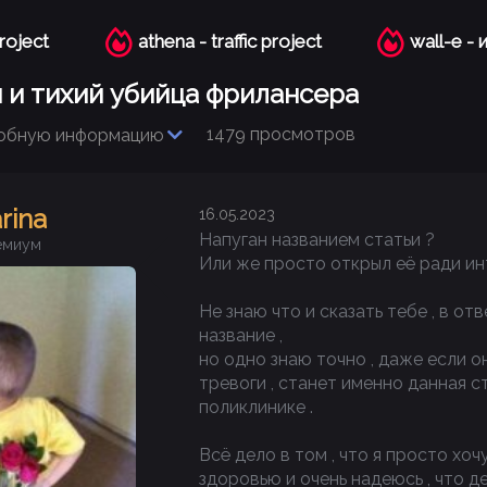
project
athena - traffic project
wall-e -
 и тихий убийца фрилансера
1479 просмотров
обную информацию
arina
16.05.2023
Напуган названием статьи ?
емиум
Или же просто открыл её ради ин
Не знаю что и сказать тебе , в о
название ,
но одно знаю точно , даже если о
тревоги , станет именно данная ст
поликлинике .
Всё дело в том , что я просто хо
здоровью и очень надеюсь , что д