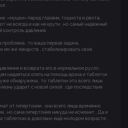
я .
ие, «мушки» перед глазами, тошнота и рвота.
ют не всегда и как не крути , но самый надёжный
ый контроль давления
 проблема , то ваша первая задача ,
х им же лекарств , стабилизировать своё
авления и возврата его в нормальное русло ,
щем надеяться опять на помощь врача и таблеток
с уже обнаружена , то таблетки это всего лишь
олезнь ударит с новой силой , где последствия
ечат от гипертонии , они всего лишь временно
 , но сама гипертония никуда не исчезнет . Да и
 на таблетках в довольно ещё молодом возрасте ,