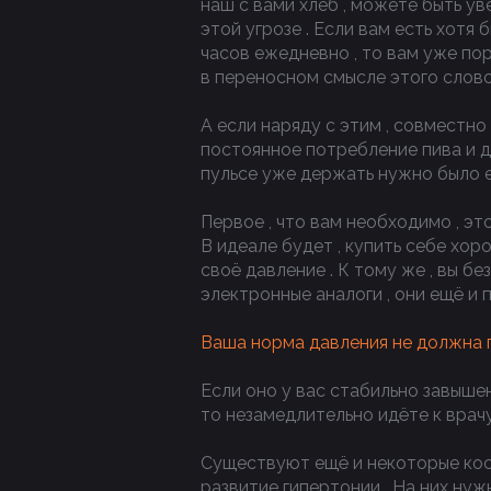
наш с вами хлеб , можете быть уве
этой угрозе . Если вам есть хотя 
часов ежедневно , то вам уже пор
в переносном смысле этого слов
А если наряду с этим , совместно
постоянное потребление пива и дру
пульсе уже держать нужно было е
Первое , что вам необходимо , эт
В идеале будет , купить себе хо
своё давление . К тому же , вы б
электронные аналоги , они ещё и
Ваша норма давления не должна п
Если оно у вас стабильно завышен
то незамедлительно идёте к врач
Существуют ещё и некоторые косв
развитие гипертонии . На них нуж