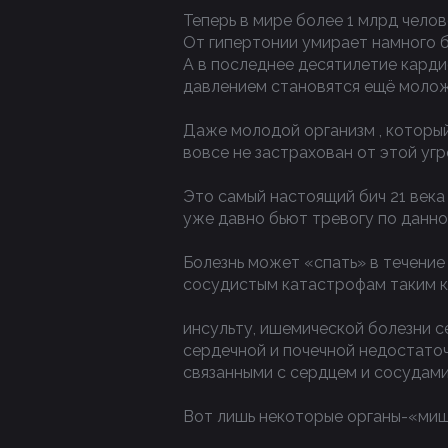
Теперь в мире более 1 млрд челов
От гипертонии умирает намного б
А в последнее десятилетие карди
давлением становятся ещё молож
Даже молодой организм , которы
вовсе не застрахован от этой уг
Это самый настоящий бич 21 века
уже давно бьют тревогу по данн
Болезнь может «спать» в течение 
сосудистым катастрофам таким ка
инсульту, ишемической болезни с
сердечной и почечной недостаточ
связанными с сердцем и сосудами
Вот лишь некоторые органы-«миш