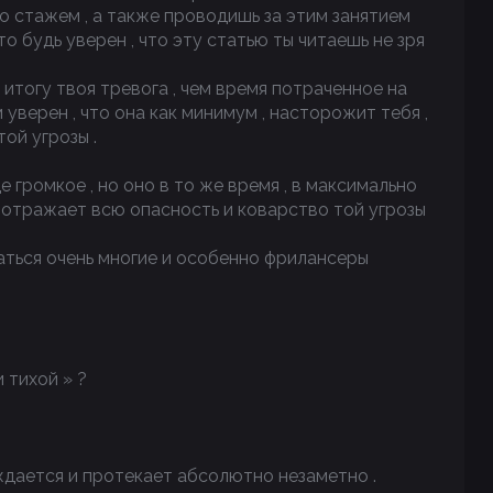
со стажем , а также проводишь за этим занятием
то будь уверен , что эту статью ты читаешь не зря
итогу твоя тревога , чем время потраченное на
м уверен , что она как минимум , насторожит тебя ,
ой угрозы .
 громкое , но оно в то же время , в максимально
 отражает всю опасность и коварство той угрозы
заться очень многие и особенно фрилансеры
 тихой » ?
ждается и протекает абсолютно незаметно .