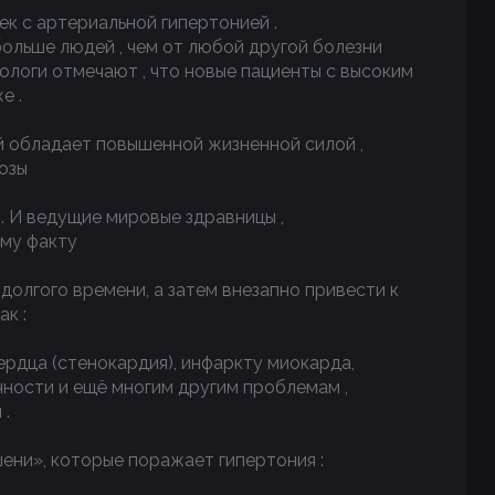
ек с артериальной гипертонией .
ольше людей , чем от любой другой болезни
ологи отмечают , что новые пациенты с высоким
е .
й обладает повышенной жизненной силой ,
розы
 . И ведущие мировые здравницы ,
ому факту
долгого времени, а затем внезапно привести к
к :
ердца (стенокардия), инфаркту миокарда,
ности и ещё многим другим проблемам ,
 .
ени», которые поражает гипертония :