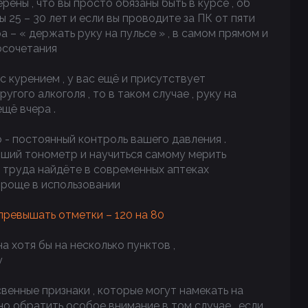
рены , что вы просто обязаны быть в курсе , об
бы 25 – 30 лет и если вы проводите за ПК от пяти
а – « держать руку на пульсе » , в самом прямом и
осочетания
 с курением , у вас ещё и присутствует
гого алкоголя , то в таком случае , руку на
щё вчера .
о - постоянный контроль вашего давления .
роший тонометр и научиться самому мерить
ез труда найдёте в современных аптеках
 проще в использовании
ревышать отметки – 120 на 80
а хотя бы на несколько пунктов ,
у
енные признаки , которые могут намекать на
но обратить особое внимание в том случае , если